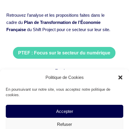
Retrouvez l’analyse et les propositions faites dans le
cadre du
Plan de Transformation de l’Économie
Française
du Shift Project pour ce secteur sur leur site.
PTEF : Focus sur le secteur du numérique
Partage
Politique de Cookies
En poursuivant sur notre site, vous acceptez notre politique de
cookies.
Accepter
Développé avec ❤ par les bénévoles des
Shifters
|
Contact
Refuser